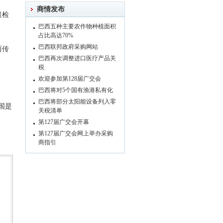
商情发布
遣检
巴西五种主要农作物种植面积
占比高达70%
巴西联邦政府采购网站
而传
巴西再次调整进口医疗产品关
税
欢迎参加第128届广交会
巴西将对5个国有渔港私有化
巴西将部分太阳能设备列入零
国是
关税清单
第127届广交会开幕
第127届广交会网上举办采购
商指引