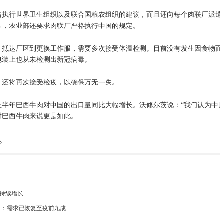
格执行世界卫生组织以及联合国粮农组织的建议，而且还向每个肉联厂派
品，农业部还要求肉联厂严格执行中国的规定。
、抵达厂区到更换工作服，需要多次接受体温检测。目前没有发生因食物
包装上也从未检测出新冠病毒。
，还将再次接受检疫，以确保万无一失。
上半年巴西牛肉对中国的出口量同比大幅增长。沃修尔茨说：“我们认为中
对巴西牛肉来说更是如此。
心
持续增长
商：需求已恢复至疫前九成