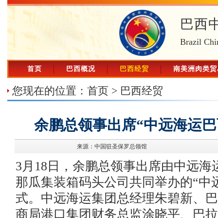
巴西
Brazil Chi
首页
巴西概况
巴西经贸
南美洲肉类贸
您现在的位置：
首页
>
巴西经贸
余鹏总领事出席“中远海运巴
来源：中国驻圣保罗总领馆
3月18日，余鹏总领事出席由中远
那瓜集装箱码头公司共同举办的“中
式。中远海运集团总经理朱碧新、巴
商局港口集团财务总监涂晓平、巴拉