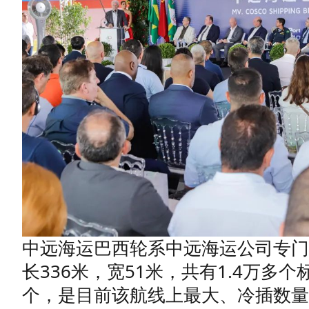
中远海运巴西轮系中远海运公司专门
长
336
米，宽
51
米，共有
1.4
万多个
个，是目前该航线上最大、冷插数量