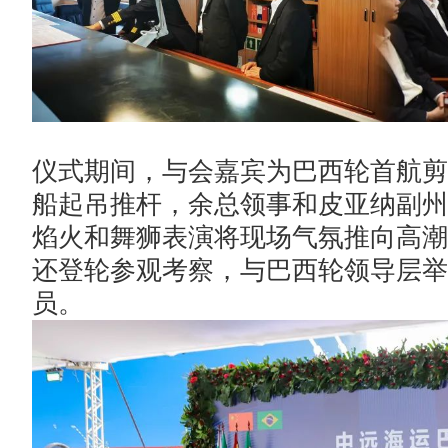
仪式期间，与会嘉宾为巴西轮首航剪
船起吊推杆，余总领事和皮亚纳副州
焰火和舞狮表演将现场气氛推向高潮
还登轮参观考察，与巴西轮领导层举
员。