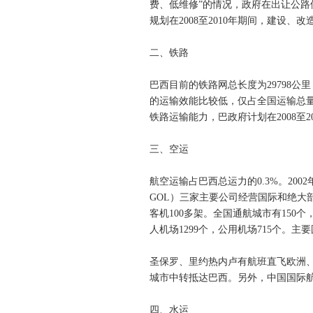
费、低维修”的情况，政府在出让公
规划在2008至2010年期间，建设、改
二、铁路
巴西目前的铁路网总长度为29798公里
的运输效能比较低，仅占全国运输总量
铁路运输能力，巴政府计划在2008至2
三、空运
航空运输占巴西总运力的0.3%。200
GOL）三家主要公司经营国际和绝大部
客机100多架。全国通航城市有150
人机场1299个，公用机场715个。
圣保罗、里约热内卢有航班直飞欧洲
城市中转抵达巴西。另外，中国国际
四、水运