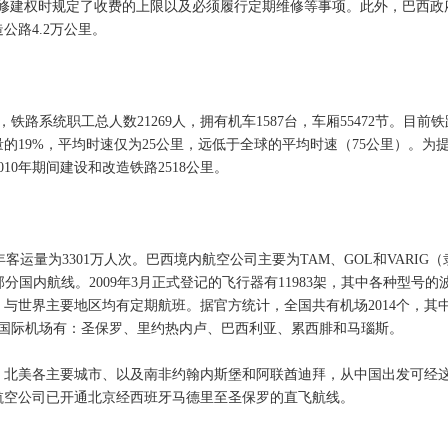
路修建权时规定了收费的上限以及必须履行定期维修等事项。此外，巴西政
造公路4.2万公里。
，铁路系统职工总人数21269人，拥有机车1587台，车厢55472节。目前铁
的19%，平均时速仅为25公里，远低于全球的平均时速（75公里）。为
010年期间建设和改造铁路2518公里。
2年客运量为3301万人次。巴西境内航空公司主要为TAM、GOL和VARIG（
分国内航线。2009年3月正式登记的飞行器有11983架，其中各种型号的
个，与世界主要地区均有定期航班。据官方统计，全国共有机场2014个，其
主要国际机场有：圣保罗、里约热内卢、巴西利亚、累西腓和马瑙斯。
、北美各主要城市、以及南非约翰内斯堡和阿联酋迪拜，从中国出发可经
航空公司已开通北京经西班牙马德里至圣保罗的直飞航线。