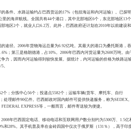
的条件。水路运输约占巴西货运的17%（包括海运和内河运输）。已探
00公里的海岸航线。全国共有44个港口，其中北部地区6个，东北部地区13
西部地区2个，就业人口6.2万。此外，巴西政府还计划在2010年以前建设
途径。2006年货物海运总量为6.92亿吨。其最大的港口为桑托斯港，
.6%；第三是格朗德港，占10%。2006年巴西内河货运量为2600万吨。由
竞争力，因而内河运输得到较快发展。据统计，内河运输的价格为铁路运
/5。
352个；分拣中心56个；投递点5582个；运输车辆(货车、摩托车、自行
.5万人；处理邮件90亿件。巴西邮政对国内邮件可提供快递服务，称为SEDEX
EDERAL EXPRESS等，一般而言，邮件寄送较为便捷。
008年巴西固定电话、移动电话和互联网用户数分别约为5300万、1.5亿
79%和28%。其手机普及率在金砖四国中仅次于俄罗斯（131％），高于印