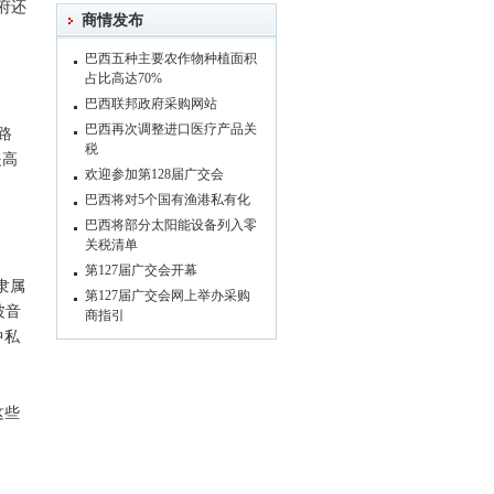
府还
商情发布
巴西五种主要农作物种植面积
占比高达70%
巴西联邦政府采购网站
巴西再次调整进口医疗产品关
路
税
提高
欢迎参加第128届广交会
巴西将对5个国有渔港私有化
巴西将部分太阳能设备列入零
关税清单
第127届广交会开幕
隶属
第127届广交会网上举办采购
波音
商指引
中私
这些