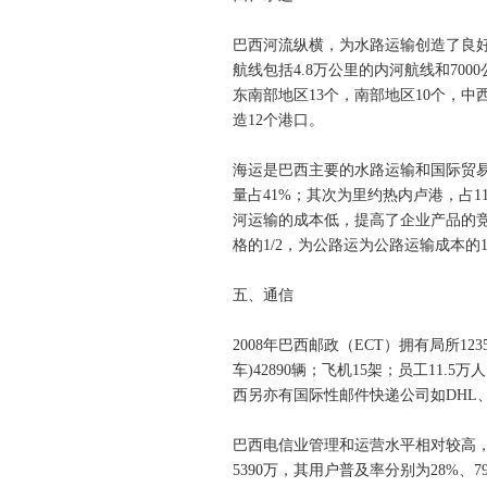
巴西河流纵横，为水路运输创造了良好
航线包括4.8万公里的内河航线和70
东南部地区13个，南部地区10个，中
造12个港口。
海运是巴西主要的水路运输和国际贸易的
量占41%；其次为里约热内卢港，占11
河运输的成本低，提高了企业产品的
格的1/2，为公路运为公路运输成本的1
五、通信
2008年巴西邮政（ECT）拥有局所12
车)42890辆；飞机15架；员工11
西另亦有国际性邮件快递公司如DHL、F
巴西电信业管理和运营水平相对较高，2
5390万，其用户普及率分别为28%、