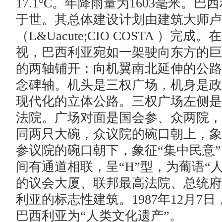
17.1°C。年降雨量为1603毫米。
于世。其总体建设计划由建筑大师卢
（L&Uacute;CIO COSTA ）
视，巴西利亚宛如一架驶向东方的巨
的两轴铺开：向机翼南北延伸的公路
念碑轴。机头是三权广场，机身是政
现代化的立体公路。三权广场左侧是
法院。广场对面是国会参、众两院，
同两只大碗，众议院的碗口朝上，象征
参议院的碗口朝下，象征“集中民意”
间有通道相联，呈“H”型，为葡语“
的议会大厦、联邦最高法院、总统府
利亚的标志性建筑。1987年12月7
巴西利亚为“人类文化遗产”。