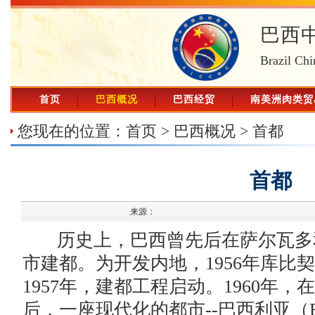
巴西
Brazil Chi
首页
巴西概况
巴西经贸
南美洲肉类贸
您现在的位置：
首页
>
巴西概况
>
首都
首都
来源：
历史上，巴西曾先后在萨尔瓦多
市建都。为开发内地，1956年库比
1957年，建都工程启动。1960年
后，一座现代化的都市--巴西利亚（Br